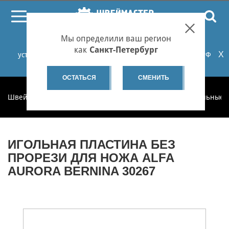
ПОИСК
Мы определили ваш регион
При проблемах с онлайн-оплатой заказов на сайте
как
Санкт-Петербург
X
установите российские сертификаты НУЦ Минцифры РФ
или используйте Яндекс.Браузер.
Подробнее...
ОСТАТЬСЯ
СМЕНИТЬ
Швеймастер
Запчасти
Запчасти по категориям
Игольные 
ИГОЛЬНАЯ ПЛАСТИНА БЕЗ
ПРОРЕЗИ ДЛЯ НОЖА ALFA
AURORA BERNINA 30267