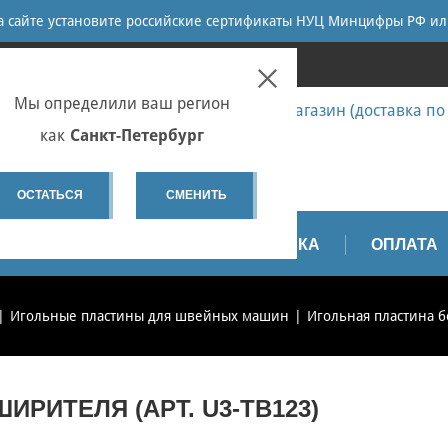
ПОИСК
на сайте установите российские сертификаты НУЦ Минцифры РФ ил
ПЕТЕРБУРГ
Мы определили ваш регион
7 (812) 655-67-58 Запчасти - интернет-магазин (доставка по
7 (812) 655-67-37 Ремонт
как
Санкт-Петербург
spb@sewservice.ru
ОСТАТЬСЯ
СМЕНИТЬ
АПЧАСТИ
ВИДЕО
ДОСТАВКА
ОПЛАТА
Игольные пластины для швейных машин
Игольная пластина б
ИРИТЕЛЯ (АРТ. U3-TB123)