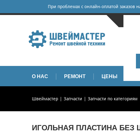
При проблемах с онлайн-оплатой заказов 
САНКТ-
+
+
info
О НАС
РЕМОНТ
ЦЕНЫ
З
Швеймастер
Запчасти
Запчасти по категориям
ИГОЛЬНАЯ ПЛАСТИНА БЕЗ Ш