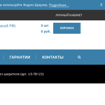
X
и используйте Яндекс.Браузер.
Подробнее...
ЛИЧНЫЙ КАБИНЕТ
 всей РФ)
0 шт.
КОРЗИНА
0 руб.
ГАРАНТИИ
КОНТАКТЫ
ез ширителя (арт. U3-TB123)