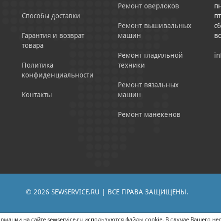
Ремонт оверлоков
пн
Способы доставки
пт
Ремонт вышивальных
сб
Гарантия и возврат
машин
в
товара
Ремонт гладильной
in
Политика
техники
конфиденциальности
Ремонт вязальных
Контакты
машин
Ремонт манекенов
© 2026 SEWSERVICE.RU | ВСЕ ПРАВА ЗАЩИЩЕНЫ.
|
ЕНИЕ РЕКЛАМНО-ИНФОРМАЦИОННЫХ МАТЕРИАЛОВ
СОГЛАСИЕ НА ОБРАБОТК
мации на сайте sewservice.ru используются файлы cookie. В случае Вашего нес