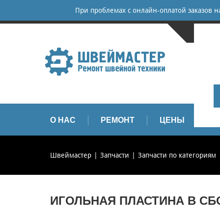
При проблемах с онлайн-оплатой заказов 
САНКТ-
+
+
info
О НАС
РЕМОНТ
ЦЕНЫ
З
Швеймастер
Запчасти
Запчасти по категориям
ИГОЛЬНАЯ ПЛАСТИНА В СБОР