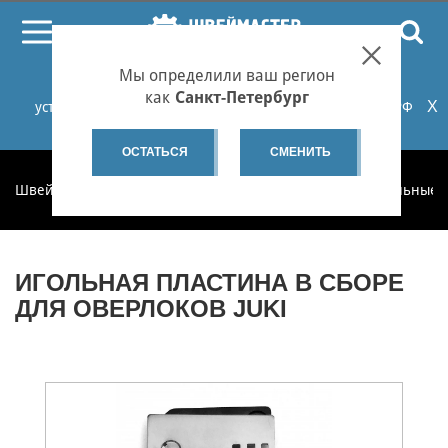
ПОИСК
Мы определили ваш регион
При проблемах с онлайн-оплатой заказов на сайте
как
Санкт-Петербург
X
установите российские сертификаты НУЦ Минцифры РФ
или используйте Яндекс.Браузер.
Подробнее...
ОСТАТЬСЯ
СМЕНИТЬ
Швеймастер
Запчасти
Запчасти по категориям
Игольные 
ИГОЛЬНАЯ ПЛАСТИНА В СБОРЕ
ДЛЯ ОВЕРЛОКОВ JUKI