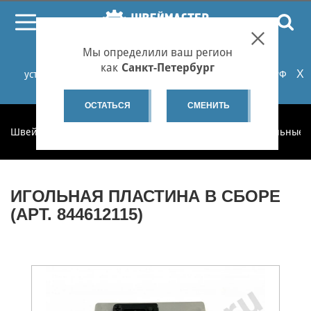
ПОИСК
Мы определили ваш регион
При проблемах с онлайн-оплатой заказов на сайте
как
Санкт-Петербург
X
установите российские сертификаты НУЦ Минцифры РФ
или используйте Яндекс.Браузер.
Подробнее...
ОСТАТЬСЯ
СМЕНИТЬ
Швеймастер
Запчасти
Запчасти по категориям
Игольные 
ИГОЛЬНАЯ ПЛАСТИНА В СБОРЕ
(АРТ. 844612115)