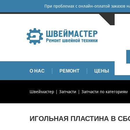
При проблемах с онлайн-оплатой заказов 
САНКТ-
+
+
info
О НАС
РЕМОНТ
ЦЕНЫ
З
Швеймастер
Запчасти
Запчасти по категориям
ИГОЛЬНАЯ ПЛАСТИНА В СБОР