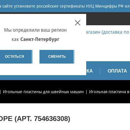
ПОИСК
на сайте установите российские сертификаты НУЦ Минцифры РФ ил
ПЕТЕРБУРГ
Мы определили ваш регион
7 (812) 655-67-58 Запчасти - интернет-магазин (доставка по
7 (812) 655-67-37 Ремонт
как
Санкт-Петербург
spb@sewservice.ru
ОСТАТЬСЯ
СМЕНИТЬ
АПЧАСТИ
ВИДЕО
ДОСТАВКА
ОПЛАТА
Игольные пластины для швейных машин
Игольная пластина в 
Е (АРТ. 754636308)