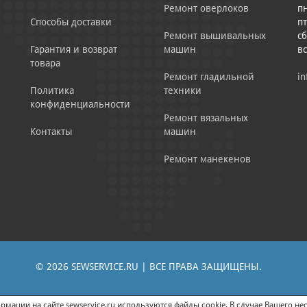
Ремонт оверлоков
пн
Способы доставки
пт
Ремонт вышивальных
сб
Гарантия и возврат
машин
в
товара
Ремонт гладильной
in
Политика
техники
конфиденциальности
Ремонт вязальных
Контакты
машин
Ремонт манекенов
© 2026 SEWSERVICE.RU | ВСЕ ПРАВА ЗАЩИЩЕНЫ.
|
ЕНИЕ РЕКЛАМНО-ИНФОРМАЦИОННЫХ МАТЕРИАЛОВ
СОГЛАСИЕ НА ОБРАБОТК
мации на сайте sewservice.ru используются файлы cookie. В случае Вашего нес