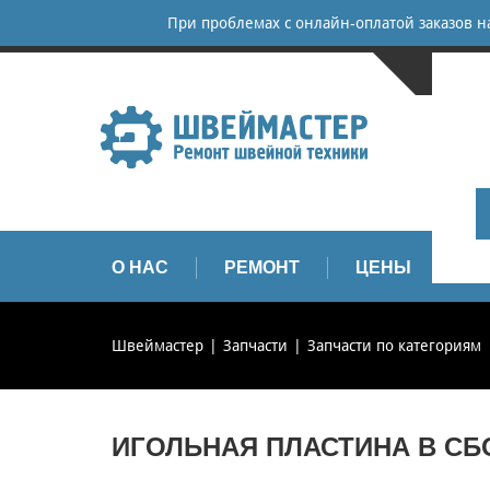
При проблемах с онлайн-оплатой заказов 
САНКТ-
+
+
info
О НАС
РЕМОНТ
ЦЕНЫ
З
Швеймастер
Запчасти
Запчасти по категориям
ИГОЛЬНАЯ ПЛАСТИНА В СБОР