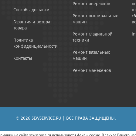
Ремонт оверлоков
пн
Способы доставки
пт
Ремонт вышивальных
сб
Гарантия и возврат
машин
в
товара
Ремонт гладильной
in
Политика
техники
конфиденциальности
Ремонт вязальных
Контакты
машин
Ремонт манекенов
© 2026 SEWSERVICE.RU | ВСЕ ПРАВА ЗАЩИЩЕНЫ.
|
ЕНИЕ РЕКЛАМНО-ИНФОРМАЦИОННЫХ МАТЕРИАЛОВ
СОГЛАСИЕ НА ОБРАБОТК
мации на сайте sewservice.ru используются файлы cookie. В случае Вашего нес