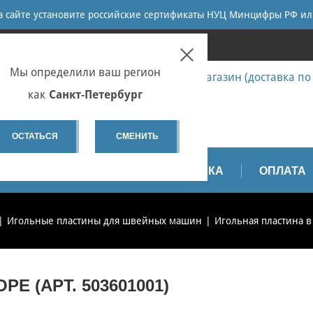
ПОИСК
на сайте установите российские сертификаты НУЦ Минцифры РФ ил
ПЕТЕРБУРГ
Мы определили ваш регион
7 (812) 655-67-58 Запчасти - интернет-магазин (доставка по
7 (812) 655-67-37 Ремонт
как
Санкт-Петербург
spb@sewservice.ru
ОСТАТЬСЯ
СМЕНИТЬ
АПЧАСТИ
ВИДЕО
ДОСТАВКА
ОПЛАТА
Игольные пластины для швейных машин
Игольная пластина в 
Е (АРТ. 503601001)