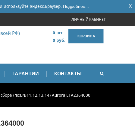
X
и используйте Яндекс.Браузер.
Подробнее...
ЛИЧНЫЙ КАБИНЕТ
 всей РФ)
0 шт.
КОРЗИНА
0 руб.
ГАРАНТИИ
КОНТАКТЫ
 сборе (поз.№11,12,13,14) Aurora L1A2364000
364000