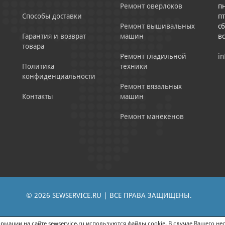
Ремонт оверлоков
пн
Способы доставки
пт
Ремонт вышивальных
сб
Гарантия и возврат
машин
в
товара
Ремонт гладильной
in
Политика
техники
конфиденциальности
Ремонт вязальных
Контакты
машин
Ремонт манекенов
© 2026 SEWSERVICE.RU | ВСЕ ПРАВА ЗАЩИЩЕНЫ.
|
ЕНИЕ РЕКЛАМНО-ИНФОРМАЦИОННЫХ МАТЕРИАЛОВ
СОГЛАСИЕ НА ОБРАБОТК
мации на сайте sewservice.ru используются файлы cookie. В случае Вашего нес