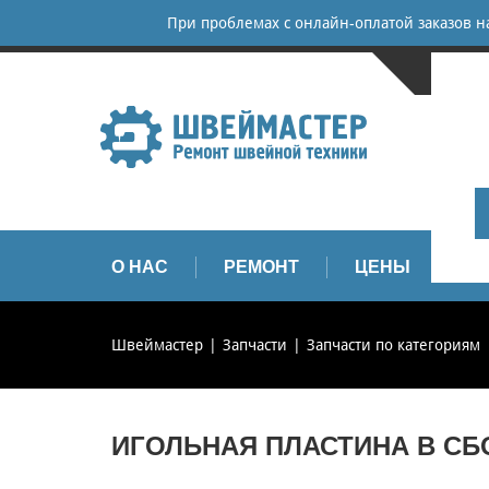
При проблемах с онлайн-оплатой заказов 
САНКТ-
+
+
info
О НАС
РЕМОНТ
ЦЕНЫ
З
Швеймастер
Запчасти
Запчасти по категориям
ИГОЛЬНАЯ ПЛАСТИНА В СБОР