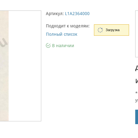
Артикул:
L1A2364000
Подходит к моделям:
Загрузка
Полный список
В наличии
*
у