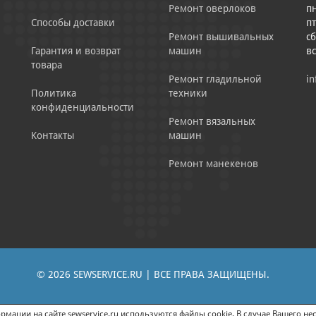
Ремонт оверлоков
пн
Способы доставки
пт
Ремонт вышивальных
сб
Гарантия и возврат
машин
в
товара
Ремонт гладильной
in
Политика
техники
конфиденциальности
Ремонт вязальных
Контакты
машин
Ремонт манекенов
© 2026 SEWSERVICE.RU | ВСЕ ПРАВА ЗАЩИЩЕНЫ.
|
ЕНИЕ РЕКЛАМНО-ИНФОРМАЦИОННЫХ МАТЕРИАЛОВ
СОГЛАСИЕ НА ОБРАБОТК
мации на сайте sewservice.ru используются файлы cookie. В случае Вашего нес