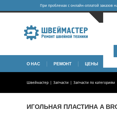
При проблемах с онлайн-оплатой заказов 
САНКТ-
+
+
info
О НАС
РЕМОНТ
ЦЕНЫ
З
Швеймастер
Запчасти
Запчасти по категориям
ИГОЛЬНАЯ ПЛАСТИНА A BRO