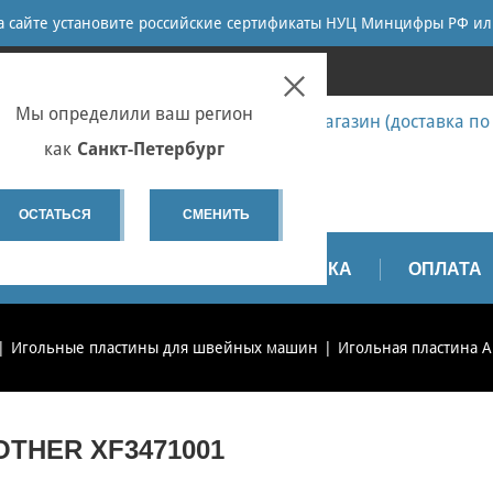
ПОИСК
на сайте установите российские сертификаты НУЦ Минцифры РФ ил
ПЕТЕРБУРГ
Мы определили ваш регион
7 (812) 655-67-58 Запчасти - интернет-магазин (доставка по
7 (812) 655-67-37 Ремонт
как
Санкт-Петербург
spb@sewservice.ru
ОСТАТЬСЯ
СМЕНИТЬ
АПЧАСТИ
ВИДЕО
ДОСТАВКА
ОПЛАТА
Игольные пластины для швейных машин
Игольная пластина A
THER XF3471001