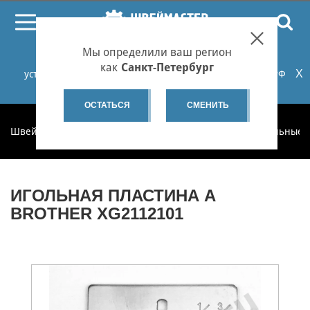
ПОИСК
Мы определили ваш регион
При проблемах с онлайн-оплатой заказов на сайте
как
Санкт-Петербург
X
установите российские сертификаты НУЦ Минцифры РФ
или используйте Яндекс.Браузер.
Подробнее...
ОСТАТЬСЯ
СМЕНИТЬ
Швеймастер
Запчасти
Запчасти по категориям
Игольные 
ИГОЛЬНАЯ ПЛАСТИНА A
BROTHER XG2112101