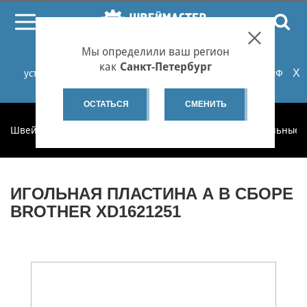
ПОИСК
Мы определили ваш регион
При проблемах с онлайн-оплатой заказов на сайте
как
Санкт-Петербург
X
установите российские сертификаты НУЦ Минцифры РФ
или используйте Яндекс.Браузер.
Подробнее...
ОСТАТЬСЯ
СМЕНИТЬ
Швеймастер
Запчасти
Запчасти по категориям
Игольные 
ИГОЛЬНАЯ ПЛАСТИНА А В СБОРЕ
BROTHER XD1621251