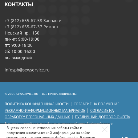
КОНТАКТЫ
+7 (812) 655-67-58 Запчасти
+7 (812) 655-67-37 Ремонт
Невский пр., 150
пн-чт: 9:00-19:00
пт: 9:00-18:00
сб: 10:00-16:00
вс: выходной
infospb@sewservice.ru
© 2026 SEWSERVICE.RU | ВСЕ ПРАВА ЗАЩИЩЕНЫ.
|
ПОЛИТИКА КОНФИДЕНЦИАЛЬНОСТИ
СОГЛАСИЕ НА ПОЛУЧЕНИЕ
|
РЕКЛАМНО-ИНФОРМАЦИОННЫХ МАТЕРИАЛОВ
СОГЛАСИЕ НА
|
ОБРАБОТКУ ПЕРСОНАЛЬНЫХ ДАННЫХ
ПУБЛИЧНЫЙ ДОГОВОР-ОФЕРТА
Все цены, приведённые на сайте, не являются публичной офертой и могут
отличаться от цен действующего прейскуранта.
В целях совершенствования работы сайта и
получения аналитической информации на сайте
sewservice.ru используются файлы cookie. В случае