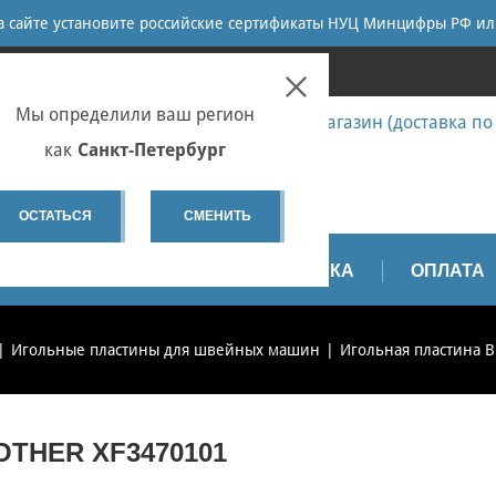
ПОИСК
на сайте установите российские сертификаты НУЦ Минцифры РФ ил
ПЕТЕРБУРГ
Мы определили ваш регион
7 (812) 655-67-58 Запчасти - интернет-магазин (доставка по
7 (812) 655-67-37 Ремонт
как
Санкт-Петербург
spb@sewservice.ru
ОСТАТЬСЯ
СМЕНИТЬ
АПЧАСТИ
ВИДЕО
ДОСТАВКА
ОПЛАТА
Игольные пластины для швейных машин
Игольная пластина B
THER XF3470101