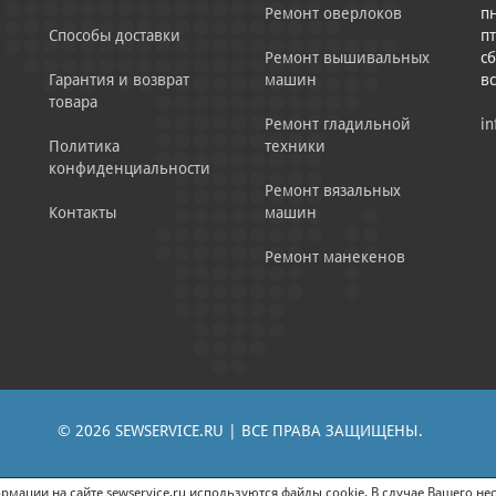
Ремонт оверлоков
пн
Способы доставки
пт
Ремонт вышивальных
сб
Гарантия и возврат
машин
в
товара
Ремонт гладильной
in
Политика
техники
конфиденциальности
Ремонт вязальных
Контакты
машин
Ремонт манекенов
© 2026 SEWSERVICE.RU | ВСЕ ПРАВА ЗАЩИЩЕНЫ.
|
ЕНИЕ РЕКЛАМНО-ИНФОРМАЦИОННЫХ МАТЕРИАЛОВ
СОГЛАСИЕ НА ОБРАБОТК
мации на сайте sewservice.ru используются файлы cookie. В случае Вашего нес