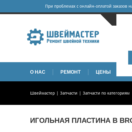
При проблемах с онлайн-оплатой заказов 
САНКТ-
+
+
info
О НАС
РЕМОНТ
ЦЕНЫ
З
Швеймастер
Запчасти
Запчасти по категориям
ИГОЛЬНАЯ ПЛАСТИНА B BRO