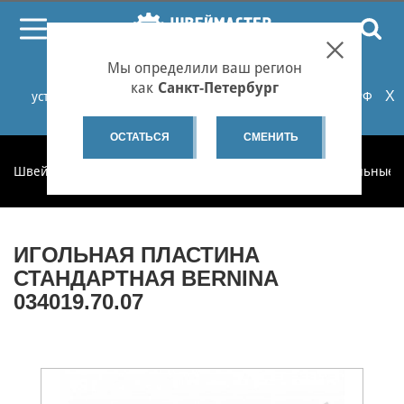
ПОИСК
Мы определили ваш регион
При проблемах с онлайн-оплатой заказов на сайте
как
Санкт-Петербург
X
установите российские сертификаты НУЦ Минцифры РФ
или используйте Яндекс.Браузер.
Подробнее...
ОСТАТЬСЯ
СМЕНИТЬ
Швеймастер
Запчасти
Запчасти по категориям
Игольные 
ИГОЛЬНАЯ ПЛАСТИНА
СТАНДАРТНАЯ BERNINA
034019.70.07