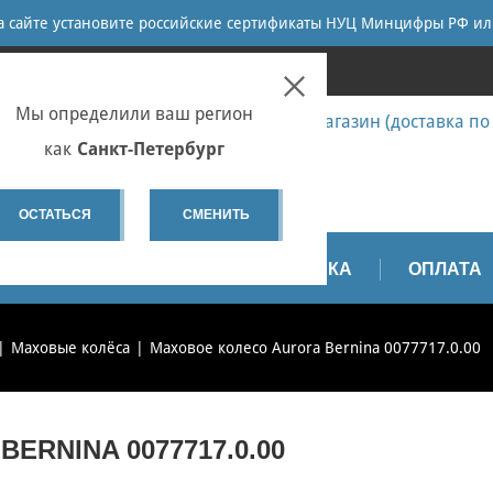
ПОИСК
на сайте установите российские сертификаты НУЦ Минцифры РФ ил
ПЕТЕРБУРГ
Мы определили ваш регион
7 (812) 655-67-58 Запчасти - интернет-магазин (доставка по
7 (812) 655-67-37 Ремонт
как
Санкт-Петербург
spb@sewservice.ru
ОСТАТЬСЯ
СМЕНИТЬ
АПЧАСТИ
ВИДЕО
ДОСТАВКА
ОПЛАТА
Маховые колёса
Маховое колесо Aurora Bernina 0077717.0.00
RNINA 0077717.0.00