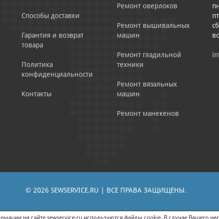
Ремонт оверлоков
пн
Способы доставки
пт
Ремонт вышивальных
сб
Гарантия и возврат
машин
в
товара
Ремонт гладильной
in
Политика
техники
конфиденциальности
Ремонт вязальных
Контакты
машин
Ремонт манекенов
© 2026 SEWSERVICE.RU | ВСЕ ПРАВА ЗАЩИЩЕНЫ.
|
ЕНИЕ РЕКЛАМНО-ИНФОРМАЦИОННЫХ МАТЕРИАЛОВ
СОГЛАСИЕ НА ОБРАБОТК
мации на сайте sewservice.ru используются файлы cookie. В случае Вашего нес