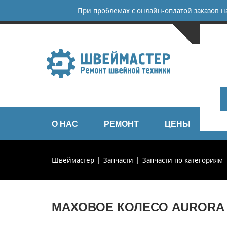
При проблемах с онлайн-оплатой заказов 
САНКТ-
+
+
info
О НАС
РЕМОНТ
ЦЕНЫ
З
Швеймастер
Запчасти
Запчасти по категориям
МАХОВОЕ КОЛЕСО AURORA U