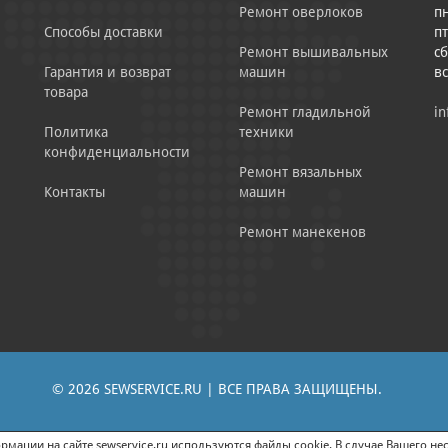
Ремонт оверлоков
пн
Способы доставки
пт
Ремонт вышивальных
сб
Гарантия и возврат
машин
в
товара
Ремонт гладильной
in
Политика
техники
конфиденциальности
Ремонт вязальных
Контакты
машин
Ремонт манекенов
© 2026 SEWSERVICE.RU | ВСЕ ПРАВА ЗАЩИЩЕНЫ.
|
ЕНИЕ РЕКЛАМНО-ИНФОРМАЦИОННЫХ МАТЕРИАЛОВ
СОГЛАСИЕ НА ОБРАБОТК
мации на сайте sewservice.ru используются файлы cookie. В случае Вашего нес