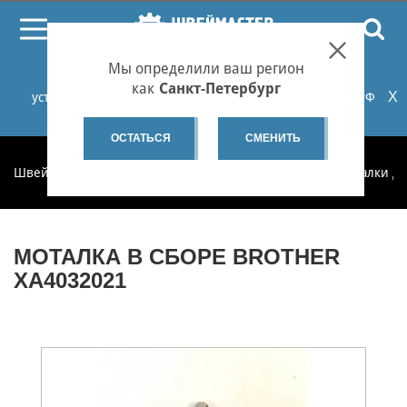
ПОИСК
Мы определили ваш регион
При проблемах с онлайн-оплатой заказов на сайте
как
Санкт-Петербург
X
установите российские сертификаты НУЦ Минцифры РФ
или используйте Яндекс.Браузер.
Подробнее...
ОСТАТЬСЯ
СМЕНИТЬ
Швеймастер
Запчасти
Запчасти по категориям
Моталки д
МОТАЛКА В СБОРЕ BROTHER
XA4032021