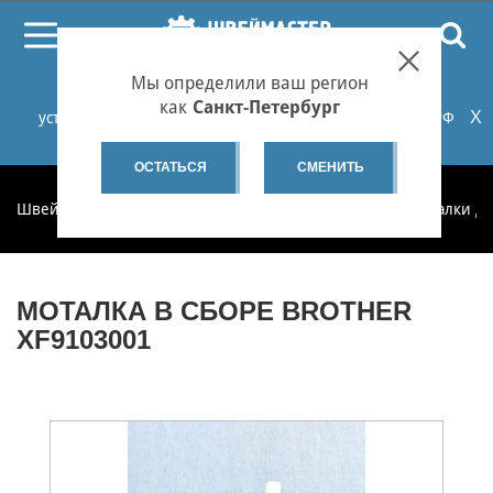
ПОИСК
Мы определили ваш регион
При проблемах с онлайн-оплатой заказов на сайте
как
Санкт-Петербург
X
установите российские сертификаты НУЦ Минцифры РФ
или используйте Яндекс.Браузер.
Подробнее...
ОСТАТЬСЯ
СМЕНИТЬ
Швеймастер
Запчасти
Запчасти по категориям
Моталки д
МОТАЛКА В СБОРЕ BROTHER
XF9103001