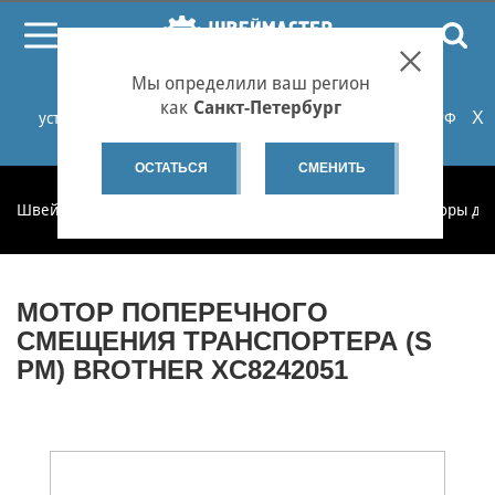
ПОИСК
Мы определили ваш регион
При проблемах с онлайн-оплатой заказов на сайте
как
Санкт-Петербург
X
установите российские сертификаты НУЦ Минцифры РФ
или используйте Яндекс.Браузер.
Подробнее...
ОСТАТЬСЯ
СМЕНИТЬ
Швеймастер
Запчасти
Запчасти по категориям
Моторы дл
МОТОР ПОПЕРЕЧНОГО
СМЕЩЕНИЯ ТРАНСПОРТЕРА (S
PM) BROTHER XC8242051