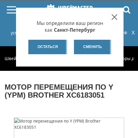
ПОИСК
Мы определили ваш регион
При проблемах с онлайн-оплатой заказов на сайте
как
Санкт-Петербург
X
установите российские сертификаты НУЦ Минцифры РФ
или используйте Яндекс.Браузер.
Подробнее...
ОСТАТЬСЯ
СМЕНИТЬ
Швеймастер
Запчасти
Запчасти по категориям
Моторы дл
МОТОР ПЕРЕМЕЩЕНИЯ ПО Y
(YPM) BROTHER XC6183051