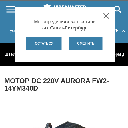
ПОИСК
Мы определили ваш регион
При проблемах с онлайн-оплатой заказов на сайте
как
Санкт-Петербург
X
установите российские сертификаты НУЦ Минцифры РФ
или используйте Яндекс.Браузер.
Подробнее...
ОСТАТЬСЯ
СМЕНИТЬ
Швеймастер
Запчасти
Запчасти по категориям
Моторы дл
МОТОР DC 220V AURORA FW2-
14YM340D