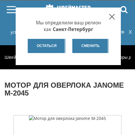
ПОИСК
Мы определили ваш регион
При проблемах с онлайн-оплатой заказов на сайте
как
Санкт-Петербург
X
установите российские сертификаты НУЦ Минцифры РФ
или используйте Яндекс.Браузер.
Подробнее...
ОСТАТЬСЯ
СМЕНИТЬ
Швеймастер
Запчасти
Запчасти по категориям
Моторы дл
МОТОР ДЛЯ ОВЕРЛОКА JANOME
M-2045