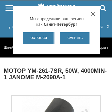
ПОИСК
Мы определили ваш регион
При проблемах с онлайн-оплатой заказов на сайте
как
Санкт-Петербург
X
установите российские сертификаты НУЦ Минцифры РФ
или используйте Яндекс.Браузер.
Подробнее...
ОСТАТЬСЯ
СМЕНИТЬ
Швеймастер
Запчасти
Запчасти по категориям
Моторы дл
МОТОР YM-261-7SR, 50W, 4000MIN-
1 JANOME M-2090A-1