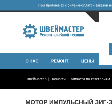
При проблемах с онлайн-оплатой заказов 
САНКТ-
+
+
info
О НАС
РЕМОНТ
ЦЕНЫ
З
Швеймастер
Запчасти
Запчасти по категориям
МОТОР ИМПУЛЬСНЫЙ ЗИГ-ЗАГ