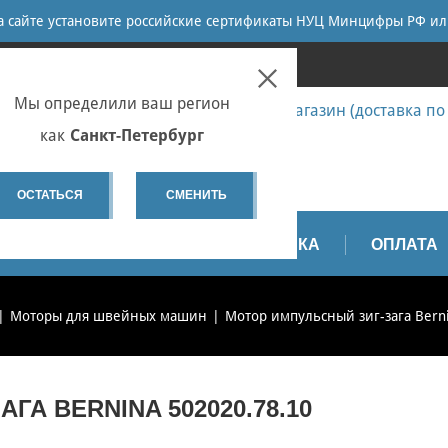
ПОИСК
на сайте установите российские сертификаты НУЦ Минцифры РФ ил
ПЕТЕРБУРГ
Мы определили ваш регион
7 (812) 655-67-58 Запчасти - интернет-магазин (доставка по
7 (812) 655-67-37 Ремонт
как
Санкт-Петербург
spb@sewservice.ru
ОСТАТЬСЯ
СМЕНИТЬ
АПЧАСТИ
ВИДЕО
ДОСТАВКА
ОПЛАТА
Моторы для швейных машин
Мотор импульсный зиг-зага Bern
А BERNINA 502020.78.10