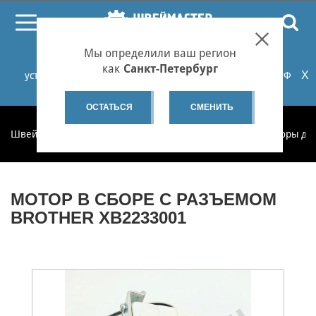
ПОИСК
Мы определили ваш регион
При проблемах с онлайн-оплатой заказов на сайте
как
Санкт-Петербург
X
установите российские сертификаты НУЦ Минцифры РФ
или используйте Яндекс.Браузер.
Подробнее...
ОСТАТЬСЯ
СМЕНИТЬ
Швеймастер
Запчасти
Запчасти по категориям
Моторы дл
МОТОР В СБОРЕ С РАЗЪЕМОМ
BROTHER XB2233001