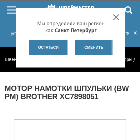
ПОИСК
Мы определили ваш регион
При проблемах с онлайн-оплатой заказов на сайте
как
Санкт-Петербург
X
установите российские сертификаты НУЦ Минцифры РФ
или используйте Яндекс.Браузер.
Подробнее...
ОСТАТЬСЯ
СМЕНИТЬ
Швеймастер
Запчасти
Запчасти по категориям
Моторы дл
МОТОР НАМОТКИ ШПУЛЬКИ (BW
PM) BROTHER XC7898051