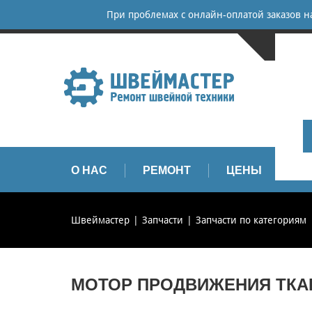
При проблемах с онлайн-оплатой заказов 
САНКТ-
+
+
info
О НАС
РЕМОНТ
ЦЕНЫ
З
Швеймастер
Запчасти
Запчасти по категориям
МОТОР ПРОДВИЖЕНИЯ ТКАНИ