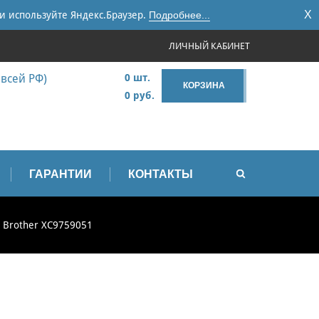
X
и используйте Яндекс.Браузер.
Подробнее...
ЛИЧНЫЙ КАБИНЕТ
 всей РФ)
0 шт.
КОРЗИНА
0 руб.
ГАРАНТИИ
КОНТАКТЫ
 Brother XC9759051