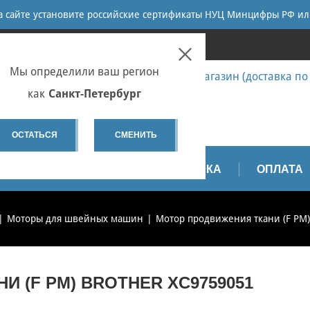
ПОИСК
на сайте установите российские сертификаты НУЦ Минцифры РФ ил
ПЕТЕРБУРГ
Мы определили ваш регион
7 (812) 655-67-58 Запчасти - интернет-магазин (доставка по
7 (812) 655-67-37 Ремонт
как
Санкт-Петербург
spb@sewservice.ru
ОСТАТЬСЯ
СМЕНИТЬ
АПЧАСТИ
ВИДЕО
ДОСТАВКА
ОПЛАТА
Моторы для швейных машин
Мотор продвижения ткани (F PM)
 (F PM) BROTHER XC9759051