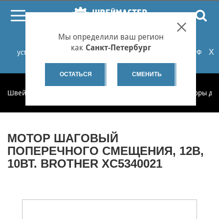
ПОИСК
Мы определили ваш регион
При проблемах с онлайн-оплатой заказов на сайте
как
Санкт-Петербург
X
установите российские сертификаты НУЦ Минцифры РФ
или используйте Яндекс.Браузер.
Подробнее...
ОСТАТЬСЯ
СМЕНИТЬ
Швеймастер
Запчасти
Запчасти по категориям
Моторы дл
МОТОР ШАГОВЫЙ
ПОПЕРЕЧНОГО СМЕЩЕНИЯ, 12В,
10ВТ. BROTHER XC5340021