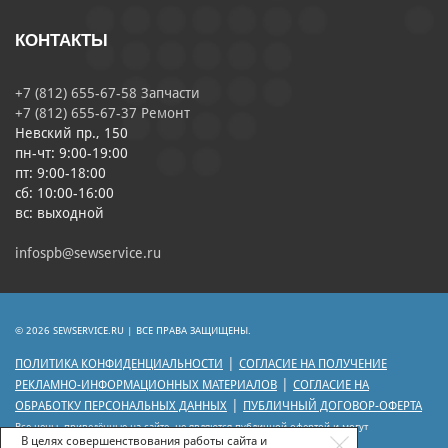
КОНТАКТЫ
+7 (812) 655-67-58 Запчасти
+7 (812) 655-67-37 Ремонт
Невский пр., 150
пн-чт: 9:00-19:00
пт: 9:00-18:00
сб: 10:00-16:00
вс: выходной
infospb@sewservice.ru
© 2026 SEWSERVICE.RU | ВСЕ ПРАВА ЗАЩИЩЕНЫ.
|
ПОЛИТИКА КОНФИДЕНЦИАЛЬНОСТИ
СОГЛАСИЕ НА ПОЛУЧЕНИЕ
|
РЕКЛАМНО-ИНФОРМАЦИОННЫХ МАТЕРИАЛОВ
СОГЛАСИЕ НА
|
ОБРАБОТКУ ПЕРСОНАЛЬНЫХ ДАННЫХ
ПУБЛИЧНЫЙ ДОГОВОР-ОФЕРТА
Все цены, приведённые на сайте, не являются публичной офертой и могут
отличаться от цен действующего прейскуранта.
В целях совершенствования работы сайта и