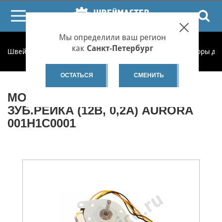
ПОИСК
Мы определили ваш регион
как
Санкт-Петербург
Швеймастер
Запчасти
Запчасти по категориям
Моторы дл
ОСТАТЬСЯ
СМЕНИТЬ
МОТОР ШАГОВЫЙ ЗИГ-ЗАГ И
ЗУБ.РЕЙКА (12В, 0,2А) AURORA
001H1C0001