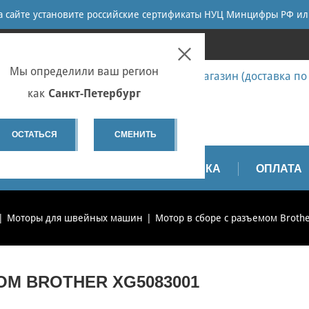
ПОИСК
на сайте установите российские сертификаты НУЦ Минцифры РФ ил
ПЕТЕРБУРГ
Мы определили ваш регион
7 (812) 655-67-58 Запчасти - интернет-магазин (доставка по
7 (812) 655-67-37 Ремонт
как
Санкт-Петербург
spb@sewservice.ru
ОСТАТЬСЯ
СМЕНИТЬ
АПЧАСТИ
ВИДЕО
ДОСТАВКА
ОПЛАТА
Моторы для швейных машин
Мотор в сборе с разъемом Broth
ОМ BROTHER XG5083001