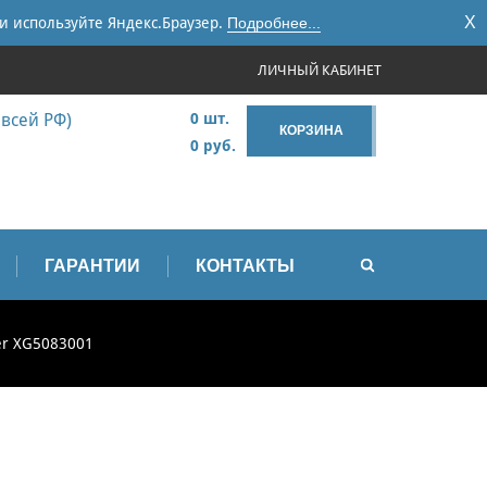
X
и используйте Яндекс.Браузер.
Подробнее...
ЛИЧНЫЙ КАБИНЕТ
 всей РФ)
0 шт.
КОРЗИНА
0 руб.
ГАРАНТИИ
КОНТАКТЫ
er XG5083001