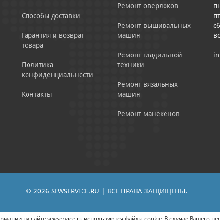
Ремонт оверлоков
пн
Способы доставки
пт
Ремонт вышивальных
сб
Гарантия и возврат
машин
в
товара
Ремонт гладильной
in
Политика
техники
конфиденциальности
Ремонт вязальных
Контакты
машин
Ремонт манекенов
© 2026 SEWSERVICE.RU | ВСЕ ПРАВА ЗАЩИЩЕНЫ.
|
ЕНИЕ РЕКЛАМНО-ИНФОРМАЦИОННЫХ МАТЕРИАЛОВ
СОГЛАСИЕ НА ОБРАБОТК
мации на сайте sewservice.ru используются файлы cookie. В случае Вашего нес