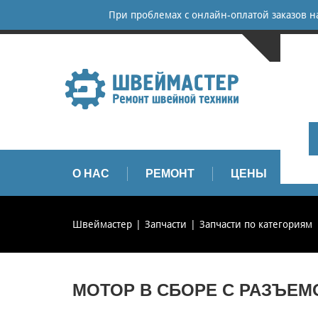
При проблемах с онлайн-оплатой заказов 
САНКТ-
+
+
info
О НАС
РЕМОНТ
ЦЕНЫ
З
Швеймастер
Запчасти
Запчасти по категориям
МОТОР В СБОРЕ С РАЗЪЕМ