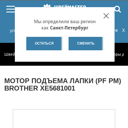
ПОИСК
Мы определили ваш регион
При проблемах с онлайн-оплатой заказов на сайте
как
Санкт-Петербург
X
установите российские сертификаты НУЦ Минцифры РФ
или используйте Яндекс.Браузер.
Подробнее...
ОСТАТЬСЯ
СМЕНИТЬ
Швеймастер
Запчасти
Запчасти по категориям
Моторы дл
МОТОР ПОДЪЕМА ЛАПКИ (PF PM)
BROTHER XE5681001