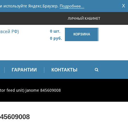
X
и используйте Яндекс.Браузер.
Подробнее...
ЛИЧНЫЙ КАБИНЕТ
 всей РФ)
0 шт.
КОРЗИНА
0 руб.
ГАРАНТИИ
КОНТАКТЫ
tor feed unit) Janome 845609008
45609008