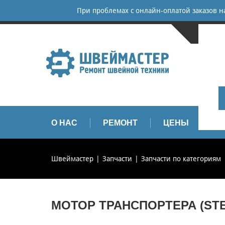
При проблемах с онлайн-оплатой заказов 
САНКТ-
+
+
info
О НАС
РЕМОНТ
ЦЕНЫ
З
Швеймастер
Запчасти
Запчасти по категориям
МОТОР ТРАНСПОРТЕРА (STE