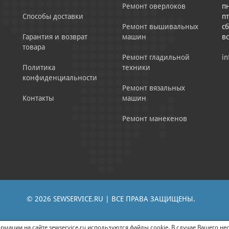
Ремонт оверлоков
пн
Способы доставки
пт
Ремонт вышивальных
сб
Гарантия и возврат
машин
в
товара
Ремонт гладильной
in
Политика
техники
конфиденциальности
Ремонт вязальных
Контакты
машин
Ремонт манекенов
© 2026 SEWSERVICE.RU | ВСЕ ПРАВА ЗАЩИЩЕНЫ.
|
ЕНИЕ РЕКЛАМНО-ИНФОРМАЦИОННЫХ МАТЕРИАЛОВ
СОГЛАСИЕ НА ОБРАБОТК
мации на сайте sewservice.ru используются файлы cookie. В случае Вашего нес