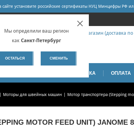
ПОИСК
на сайте установите российские сертификаты НУЦ Минцифры РФ ил
ПЕТЕРБУРГ
Мы определили ваш регион
7 (812) 655-67-58 Запчасти - интернет-магазин (доставка по
7 (812) 655-67-37 Ремонт
как
Санкт-Петербург
spb@sewservice.ru
ОСТАТЬСЯ
СМЕНИТЬ
АПЧАСТИ
ВИДЕО
ДОСТАВКА
ОПЛАТА
Моторы для швейных машин
Мотор транспортера (Stepping mo
PPING MOTOR FEED UNIT) JANOME 8