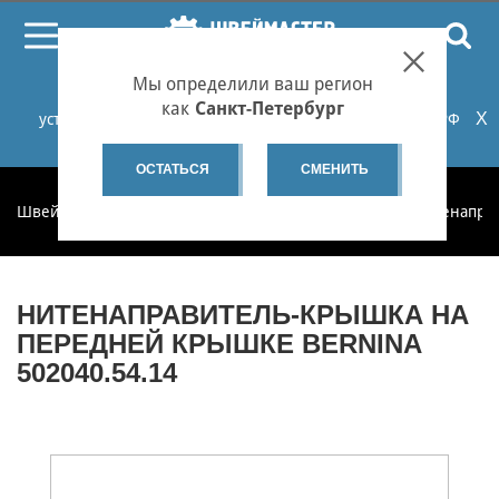
ПОИСК
Мы определили ваш регион
При проблемах с онлайн-оплатой заказов на сайте
как
Санкт-Петербург
X
установите российские сертификаты НУЦ Минцифры РФ
или используйте Яндекс.Браузер.
Подробнее...
ОСТАТЬСЯ
СМЕНИТЬ
Швеймастер
Запчасти
Запчасти по категориям
Нитенапра
НИТЕНАПРАВИТЕЛЬ-КРЫШКА НА
ПЕРЕДНЕЙ КРЫШКЕ BERNINA
502040.54.14