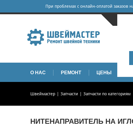
При проблемах с онлайн-оплатой заказов 
САНКТ-
+
+
info
О НАС
РЕМОНТ
ЦЕНЫ
З
Швеймастер
Запчасти
Запчасти по категориям
НИТЕНАПРАВИТЕЛЬ НА ИГЛ