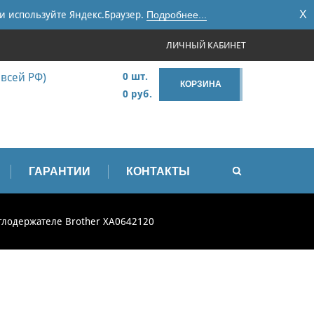
X
и используйте Яндекс.Браузер.
Подробнее...
ЛИЧНЫЙ КАБИНЕТ
 всей РФ)
0 шт.
КОРЗИНА
0 руб.
ГАРАНТИИ
КОНТАКТЫ
глодержателе Brother XA0642120