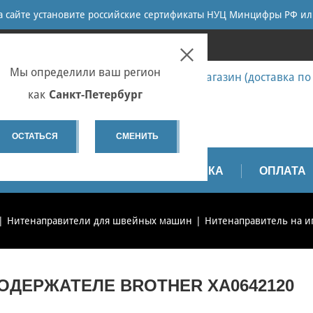
ПОИСК
на сайте установите российские сертификаты НУЦ Минцифры РФ ил
ПЕТЕРБУРГ
Мы определили ваш регион
7 (812) 655-67-58 Запчасти - интернет-магазин (доставка по
7 (812) 655-67-37 Ремонт
как
Санкт-Петербург
spb@sewservice.ru
ОСТАТЬСЯ
СМЕНИТЬ
АПЧАСТИ
ВИДЕО
ДОСТАВКА
ОПЛАТА
Нитенаправители для швейных машин
Нитенаправитель на и
ОДЕРЖАТЕЛЕ BROTHER XA0642120