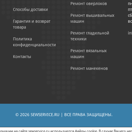
Ремонт оверлоков
пн
Способы доставки
пт
Ремонт вышивальных
сб
Гарантия и возврат
машин
в
товара
Ремонт гладильной
in
Политика
техники
конфиденциальности
Ремонт вязальных
Контакты
машин
Ремонт манекенов
© 2026 SEWSERVICE.RU | ВСЕ ПРАВА ЗАЩИЩЕНЫ.
|
ЕНИЕ РЕКЛАМНО-ИНФОРМАЦИОННЫХ МАТЕРИАЛОВ
СОГЛАСИЕ НА ОБРАБОТК
мации на сайте sewservice.ru используются файлы cookie. В случае Вашего нес