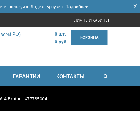
X
и используйте Яндекс.Браузер.
Подробнее...
ЛИЧНЫЙ КАБИНЕТ
 всей РФ)
0 шт.
КОРЗИНА
0 руб.
ГАРАНТИИ
КОНТАКТЫ
й 4 Brother X77735004