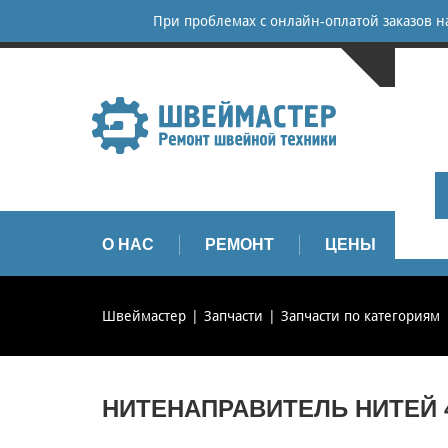
При проблемах с онлайн-оплатой заказов 
САНКТ-
+
+
info
О НАС
РЕМОНТ
ЦЕНЫ
З
Швеймастер
Запчасти
Запчасти по категориям
НИТЕНАПРАВИТЕЛЬ НИТЕЙ 4