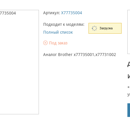
Артикул:
X77735004
Подходит к моделям:
Загрузка
Полный список
Под заказ
Аналог Brother x77735001,x77731002
*
у