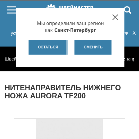
ПОИСК
Мы определили ваш регион
При проблемах с онлайн-оплатой заказов на сайте
как
Санкт-Петербург
X
установите российские сертификаты НУЦ Минцифры РФ
или используйте Яндекс.Браузер.
Подробнее...
ОСТАТЬСЯ
СМЕНИТЬ
Швеймастер
Запчасти
Запчасти по категориям
Нитенапра
НИТЕНАПРАВИТЕЛЬ НИЖНЕГО
НОЖА AURORA TF200