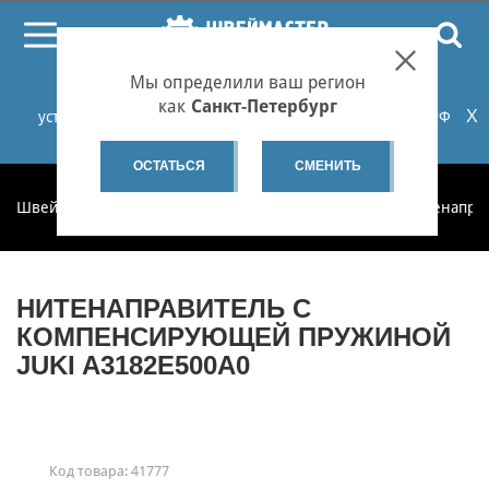
ПОИСК
Мы определили ваш регион
При проблемах с онлайн-оплатой заказов на сайте
как
Санкт-Петербург
X
установите российские сертификаты НУЦ Минцифры РФ
или используйте Яндекс.Браузер.
Подробнее...
ОСТАТЬСЯ
СМЕНИТЬ
Швеймастер
Запчасти
Запчасти по категориям
Нитенапра
НИТЕНАПРАВИТЕЛЬ С
КОМПЕНСИРУЮЩЕЙ ПРУЖИНОЙ
JUKI A3182E500A0
Код товара:
41777