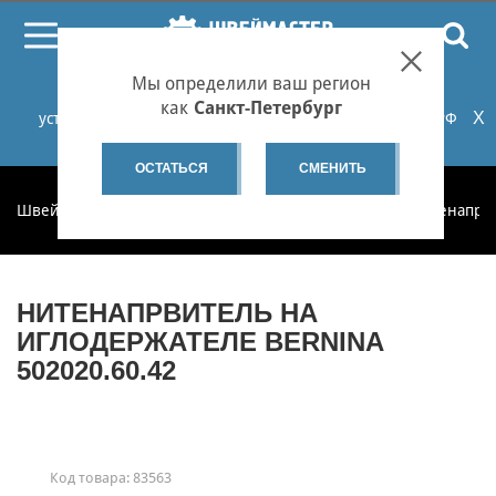
ПОИСК
Мы определили ваш регион
При проблемах с онлайн-оплатой заказов на сайте
как
Санкт-Петербург
X
установите российские сертификаты НУЦ Минцифры РФ
или используйте Яндекс.Браузер.
Подробнее...
ОСТАТЬСЯ
СМЕНИТЬ
Швеймастер
Запчасти
Запчасти по категориям
Нитенапра
НИТЕНАПРВИТЕЛЬ НА
ИГЛОДЕРЖАТЕЛЕ BERNINA
502020.60.42
Код товара:
83563