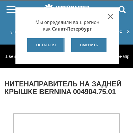
ПОИСК
Мы определили ваш регион
При проблемах с онлайн-оплатой заказов на сайте
как
Санкт-Петербург
X
установите российские сертификаты НУЦ Минцифры РФ
или используйте Яндекс.Браузер.
Подробнее...
ОСТАТЬСЯ
СМЕНИТЬ
Швеймастер
Запчасти
Запчасти по категориям
Нитенапра
НИТЕНАПРАВИТЕЛЬ НА ЗАДНЕЙ
КРЫШКЕ BERNINA 004904.75.01