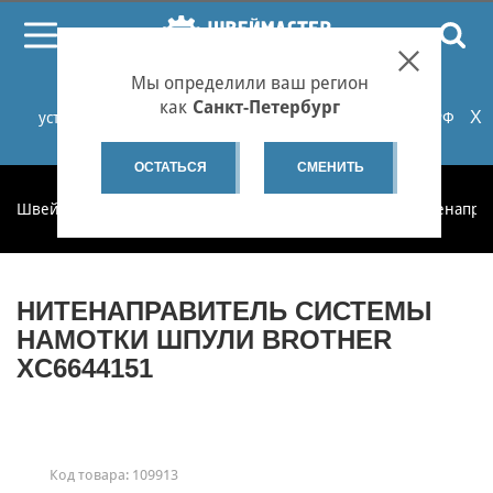
ПОИСК
Мы определили ваш регион
При проблемах с онлайн-оплатой заказов на сайте
как
Санкт-Петербург
X
установите российские сертификаты НУЦ Минцифры РФ
или используйте Яндекс.Браузер.
Подробнее...
ОСТАТЬСЯ
СМЕНИТЬ
Швеймастер
Запчасти
Запчасти по категориям
Нитенапра
НИТЕНАПРАВИТЕЛЬ СИСТЕМЫ
НАМОТКИ ШПУЛИ BROTHER
XC6644151
Код товара:
109913