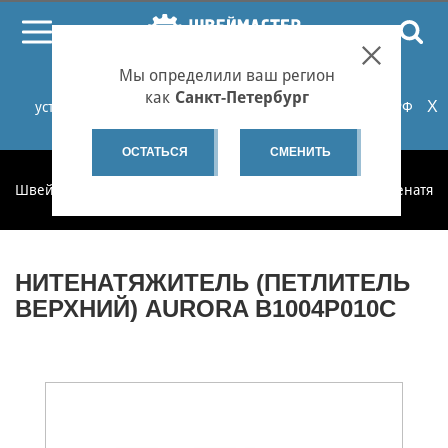
ПОИСК
Мы определили ваш регион
При проблемах с онлайн-оплатой заказов на сайте
как
Санкт-Петербург
X
установите российские сертификаты НУЦ Минцифры РФ
или используйте Яндекс.Браузер.
Подробнее...
ОСТАТЬСЯ
СМЕНИТЬ
Швеймастер
Запчасти
Запчасти по категориям
Нитенатяж
НИТЕНАТЯЖИТЕЛЬ (ПЕТЛИТЕЛЬ
ВЕРХНИЙ) AURORA B1004P010C