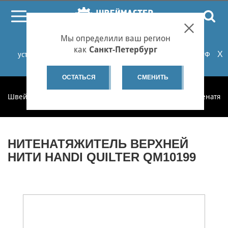
ПОИСК
Мы определили ваш регион
При проблемах с онлайн-оплатой заказов на сайте
как
Санкт-Петербург
X
установите российские сертификаты НУЦ Минцифры РФ
или используйте Яндекс.Браузер.
Подробнее...
ОСТАТЬСЯ
СМЕНИТЬ
Швеймастер
Запчасти
Запчасти по категориям
Нитенатяж
НИТЕНАТЯЖИТЕЛЬ ВЕРХНЕЙ
НИТИ HANDI QUILTER QM10199