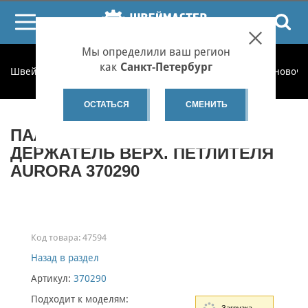
ПОИСК
Мы определили ваш регион
как
Санкт-Петербург
Швеймастер
Запчасти
Запчасти по категориям
Установоч
ОСТАТЬСЯ
СМЕНИТЬ
ПАЛЕЦ СОЕД. ШАТУН И
ДЕРЖАТЕЛЬ ВЕРХ. ПЕТЛИТЕЛЯ
AURORA 370290
Код товара:
47594
Назад в раздел
Артикул:
370290
Подходит к моделям: