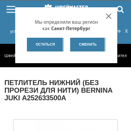
ПОИСК
Мы определили ваш регион
При проблемах с онлайн-оплатой заказов на сайте
как
Санкт-Петербург
X
установите российские сертификаты НУЦ Минцифры РФ
или используйте Яндекс.Браузер.
Подробнее...
ОСТАТЬСЯ
СМЕНИТЬ
Швеймастер
Запчасти
Запчасти по категориям
Петлители 
ПЕТЛИТЕЛЬ НИЖНИЙ (БЕЗ
ПРОРЕЗИ ДЛЯ НИТИ) BERNINA
JUKI A252633500A