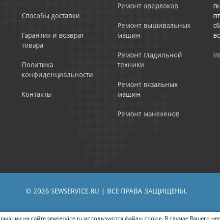
Ремонт оверлоков
пн
Способы доставки
пт
Ремонт вышивальных
сб
Гарантия и возврат
машин
в
товара
Ремонт гладильной
in
Политика
техники
конфиденциальности
Ремонт вязальных
Контакты
машин
Ремонт манекенов
© 2026 SEWSERVICE.RU | ВСЕ ПРАВА ЗАЩИЩЕНЫ.
|
ЕНИЕ РЕКЛАМНО-ИНФОРМАЦИОННЫХ МАТЕРИАЛОВ
СОГЛАСИЕ НА ОБРАБОТК
мации на сайте sewservice.ru используются файлы cookie. В случае Вашего нес