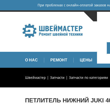
При проблемах с онлайн-оплатой заказов 
САНКТ-
+
+
info
О НАС
РЕМОНТ
ЦЕНЫ
З
Швеймастер
Запчасти
Запчасти по категориям
ПЕТЛИТЕЛЬ НИЖНИЙ JUKI 40