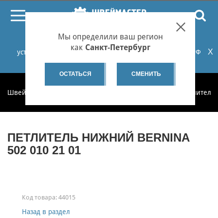
ПОИСК
Мы определили ваш регион
При проблемах с онлайн-оплатой заказов на сайте
как
Санкт-Петербург
X
установите российские сертификаты НУЦ Минцифры РФ
или используйте Яндекс.Браузер.
Подробнее...
ОСТАТЬСЯ
СМЕНИТЬ
Швеймастер
Запчасти
Запчасти по категориям
Петлители 
ПЕТЛИТЕЛЬ НИЖНИЙ BERNINA
502 010 21 01
Код товара:
44015
Назад в раздел