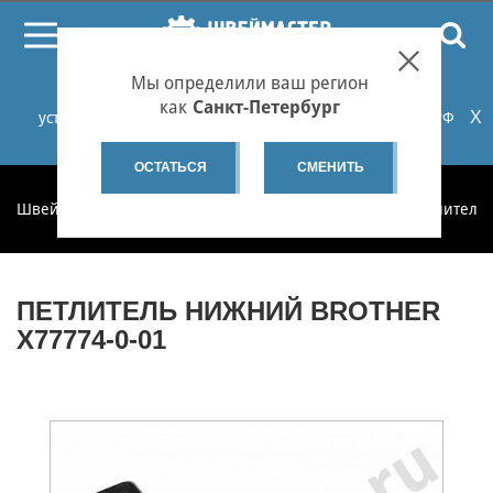
ПОИСК
Мы определили ваш регион
При проблемах с онлайн-оплатой заказов на сайте
как
Санкт-Петербург
X
установите российские сертификаты НУЦ Минцифры РФ
или используйте Яндекс.Браузер.
Подробнее...
ОСТАТЬСЯ
СМЕНИТЬ
Швеймастер
Запчасти
Запчасти по категориям
Петлители 
ПЕТЛИТЕЛЬ НИЖНИЙ BROTHER
X77774-0-01