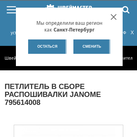
ПОИСК
Мы определили ваш регион
При проблемах с онлайн-оплатой заказов на сайте
как
Санкт-Петербург
X
установите российские сертификаты НУЦ Минцифры РФ
или используйте Яндекс.Браузер.
Подробнее...
ОСТАТЬСЯ
СМЕНИТЬ
Швеймастер
Запчасти
Запчасти по категориям
Петлители 
ПЕТЛИТЕЛЬ В СБОРЕ
РАСПОШИВАЛКИ JANOME
795614008