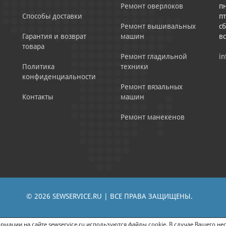
Ремонт оверлоков
пн
Способы доставки
пт
Ремонт вышивальных
сб
Гарантия и возврат
машин
в
товара
Ремонт гладильной
in
Политика
техники
конфиденциальности
Ремонт вязальных
Контакты
машин
Ремонт манекенов
© 2026 SEWSERVICE.RU | ВСЕ ПРАВА ЗАЩИЩЕНЫ.
|
ЕНИЕ РЕКЛАМНО-ИНФОРМАЦИОННЫХ МАТЕРИАЛОВ
СОГЛАСИЕ НА ОБРАБОТК
мации на сайте sewservice.ru используются файлы cookie. В случае Вашего нес