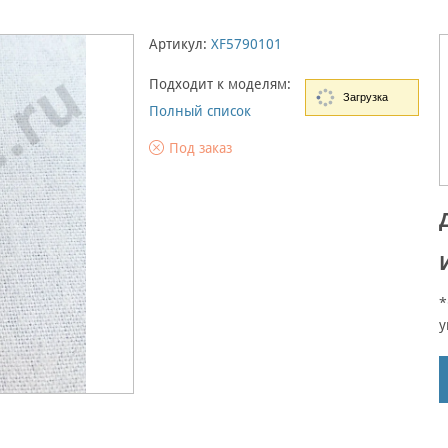
Артикул:
XF5790101
Подходит к моделям:
Загрузка
Полный список
Под заказ
*
у