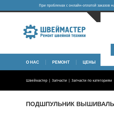
При проблемах с онлайн-оплатой заказов 
САНКТ-
+
+
info
О НАС
РЕМОНТ
ЦЕНЫ
З
Швеймастер
Запчасти
Запчасти по категориям
ПОДШПУЛЬНИК ВЫШИВАЛЬН