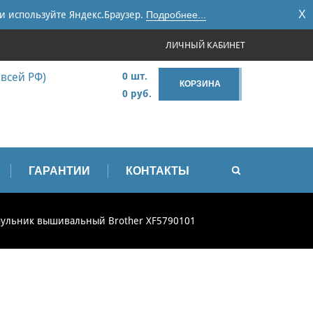
X
и используйте Яндекс.Браузер.
Подробнее...
ЛИЧНЫЙ КАБИНЕТ
 всей РФ)
0 шт.
КОРЗИНА
0 руб.
ГАРАНТИИ
КОНТАКТЫ
ульник вышивальный Brother XF5790101