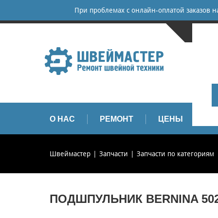
При проблемах с онлайн-оплатой заказов 
САНКТ-
+
+
info
О НАС
РЕМОНТ
ЦЕНЫ
З
Швеймастер
Запчасти
Запчасти по категориям
ПОДШПУЛЬНИК BERNINA 502