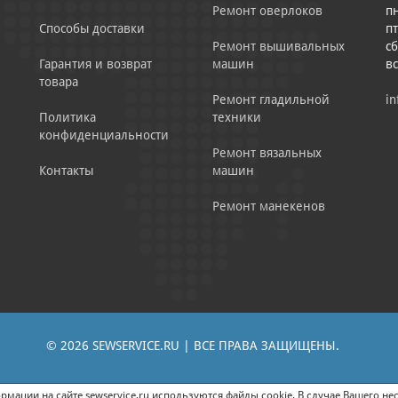
Ремонт оверлоков
пн
Способы доставки
пт
Ремонт вышивальных
сб
Гарантия и возврат
машин
в
товара
Ремонт гладильной
in
Политика
техники
конфиденциальности
Ремонт вязальных
Контакты
машин
Ремонт манекенов
© 2026 SEWSERVICE.RU | ВСЕ ПРАВА ЗАЩИЩЕНЫ.
|
ЕНИЕ РЕКЛАМНО-ИНФОРМАЦИОННЫХ МАТЕРИАЛОВ
СОГЛАСИЕ НА ОБРАБОТК
мации на сайте sewservice.ru используются файлы cookie. В случае Вашего нес